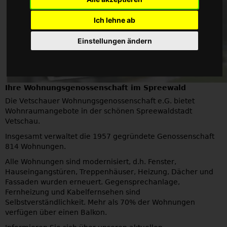
Ich lehne ab
Einstellungen ändern
Ihre Wohnungsgenossenschaft im Spreewald
Die Vetschauer Wohnungsgenossenschaft e.G. bietet
Wohnraumangebote in der schönen Spreewaldstadt
Vetschau.
Insgesamt verwaltet die 1957 gegründete Genossenschaft
814 Wohnungen.
Alle Wohnungen sind modernisiert, d.h. Fenster,
Hauseingangstüren, Treppenhäuser, Heizung, Dächer und
Fassaden wurden erneuert. Gegensprechanlage,
Fernheizung und Kabelfernsehen sind
Selbstverständlichkeit. Mehr als 70% der Wohnungen
verfügen über einen Balkon.