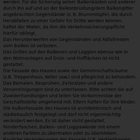
werden. Für die Sicherung seiner Balkonkästen und anderer
durch ihn auf und an der Balkonbrüstung/dem Balkongitter
angebrachten Gegenstände (z. B. Blumentöpfe), die durch
Herabfallen zu einer Gefahr für Dritte werden können,
haftet der Mieter, da ihm die Verkehrssicherungspflicht
hierfür obliegt.
Das Herunterwerfen von Gegenständen und Abfallresten
vom Balkon ist verboten.
Das Grillen auf den Balkonen und Loggien ebenso wie in
den Wohnanlagen auf Grün- und Hofflächen ist nicht
gestattet.
Die Fassade des Hauses sowie der Gemeinschaftsräume
(z.B. Treppenhaus, Keller usw.) sind pfleglichst zu behandeln.
Das Bemalen, Besprühen, Zerkratzen und andere
Verunreinigungen sind zu unterlassen. Bitte achten Sie auf
Zuwiderhandlungen und teilen Sie Vorkommnisse der
Geschäftsstelle umgehend mit. Eltern haften für ihre Kinder.
Die Außenfassade des Hauses ist architektonisch und
städtebaulich festgelegt und darf nicht eigenmächtig
verändert werden. Es ist daher nicht gestattet,
Fensterfaschen, Balkon- und Loggiawände mit einem
anderen Farbton zu übermalen oder zu überkleben.
Bauliche Veränderungen der Fassade (z.B. Verkleidungen