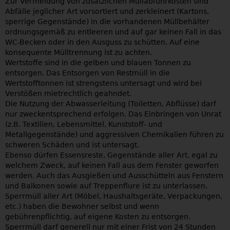
Zur Vermeidung von zusätzlichen Müllabfuhrkosten sind
Abfälle jeglicher Art vorsortiert und zerkleinert (Kartons,
sperrige Gegenstände) in die vorhandenen Müllbehälter
ordnungsgemäß zu entleeren und auf gar keinen Fall in das
WC-Becken oder in den Ausguss zu schütten. Auf eine
konsequente Mülltrennung ist zu achten.
Wertstoffe sind in die gelben und blauen Tonnen zu
entsorgen. Das Entsorgen von Restmüll in die
Wertstofftonnen ist strengstens untersagt und wird bei
Verstößen mietrechtlich geahndet.
Die Nutzung der Abwasserleitung (Toiletten, Abflüsse) darf
nur zweckentsprechend erfolgen. Das Einbringen von Unrat
(z.B. Textilien, Lebensmittel, Kunststoff- und
Metallgegenstände) und aggressiven Chemikalien führen zu
schweren Schäden und ist untersagt.
Ebenso dürfen Essensreste, Gegenstände aller Art, egal zu
welchem Zweck, auf keinen Fall aus dem Fenster geworfen
werden. Auch das Ausgießen und Ausschütteln aus Fenstern
und Balkonen sowie auf Treppenflure ist zu unterlassen.
Sperrmüll aller Art (Möbel, Haushaltsgeräte, Verpackungen,
etc.) haben die Bewohner selbst und wenn
gebührenpflichtig, auf eigene Kosten zu entsorgen.
Sperrmüll darf generell nur mit einer Frist von 24 Stunden